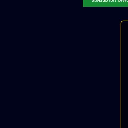
สมัครสมาชิก UFA