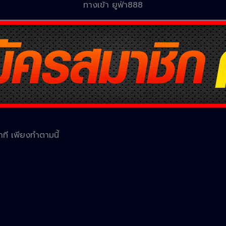
ทางเข้า ยูฟ่า888
ที เพียงทำตามนี้