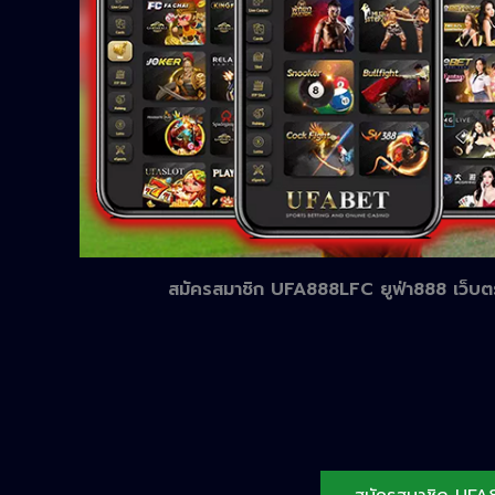
สมัครสมาชิก UFA888LFC ยูฟ่า888 เว็บตรง