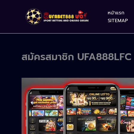
Skip
to
หน้าแรก
content
SITEMAP
สมัครสมาชิก UFA888LFC ย