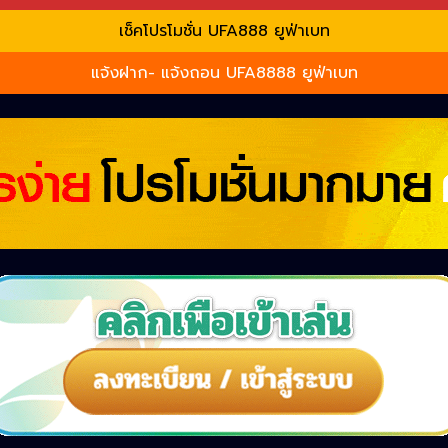
เช็คโปรโมชั่น UFA888 ยูฟ่าเบท
แจ้งฝาก- แจ้งถอน UFA8888 ยูฟ่าเบท