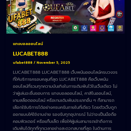
แทงบอลออนไลน์
LUCABET888
ufabet888
/
November 5, 2025
LUCABET888 LUCABET888 เว็บพนันออนไลน์ครบวงจร
ที่ให้บริการครอบคลุมที่สุด LUCABET888 คือเว็บพนัน
ออนไลน์ที่รวมทุกความบันเทิงในการเดิมพันไว้ในเว็บเดียว ไม่
ว่าผู้เล่นจะชื่นชอบการ แทงบอลออนไลน์, คาสิโนออนไลน์,
เกมสล็อตออนไลน์ หรือเกมเดิมพันประเภทอื่น ๆ ก็สามารถ
เลือกใช้บริการได้อย่างครบครันภายในที่เดียว โดยตัวเว็บถูก
ออกแบบให้ใช้งานง่าย รองรับทุกอุปกรณ์ ไม่ว่าจะเป็นมือถือ
คอมพิวเตอร์ หรือแท็บเล็ต เพื่อให้ผู้เล่นสามารถเข้าถึงการ
เดิมพันได้ทุกที่ทุกเวลาอย่างสะดวกสบายที่สุด ในด้านการ