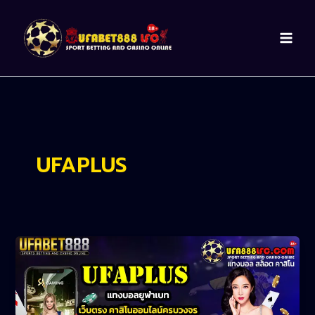
Skip
to
content
UFAPLUS