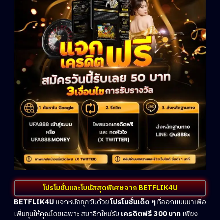
โปรโมชั่นและโบนัสสุดพิเศษจาก BETFLIK4U
BETFLIK4U
แจกหนักทุกวันด้วย
โปรโมชั่นเด็ด ๆ
ที่ออกแบบมาเพื่อ
เพิ่มทุนให้คุณโดยเฉพาะ สมาชิกใหม่รับ
เครดิตฟรี 300 บาท
เพียง