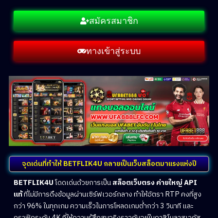
สมัครสมาชิก
ทางเข้าสู่ระบบ
จุดเด่นที่ทำให้ BETFLIK4U กลายเป็นเว็บสล็อตมาแรงแห่งปี
BETFLIK4U
โดดเด่นด้วยการเป็น
สล็อตเว็บตรง ค่ายใหญ่ API
แท้
ที่ไม่มีการดึงข้อมูลผ่านเซิร์ฟเวอร์กลาง ทำให้อัตรา RTP คงที่สูง
กว่า 96% ในทุกเกม ความเร็วในการโหลดเกมต่ำกว่า 3 วินาที และ