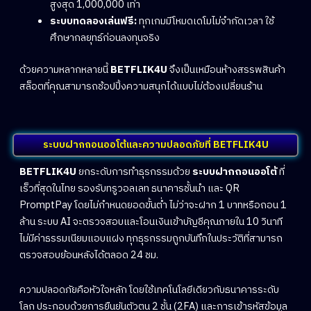
สูงสุด 1,000,000 เท่า
ระบบทดลองเล่นฟรี:
ทุกเกมมีโหมดเดโมไม่จำกัดเวลา ใช้
ศึกษากลยุทธ์ก่อนลงทุนจริง
ด้วยความหลากหลายนี้
BETFLIK4U
จึงเป็นเหมือนห้างสรรพสินค้า
สล็อตที่คุณสามารถช้อปปิ้งความสนุกได้แบบไม่ต้องเปลี่ยนร้าน
ระบบฝากถอนออโต้และความปลอดภัยที่ BETFLIK4U
BETFLIK4U
ยกระดับการทำธุรกรรมด้วย
ระบบฝากถอนออโต้
ที่
เร็วที่สุดในไทย รองรับทรูวอลเลท ธนาคารชั้นนำ และ QR
PromptPay โดยไม่กำหนดยอดขั้นต่ำ ไม่ว่าจะฝาก 1 บาทหรือถอน 1
ล้าน ระบบ AI จะตรวจสอบและโอนเงินเข้าบัญชีคุณภายใน 10 วินาที
ไม่มีค่าธรรมเนียมแอบแฝง ทุกธุรกรรมถูกบันทึกในประวัติที่สามารถ
ตรวจสอบย้อนหลังได้ตลอด 24 ชม.
ความปลอดภัยคือหัวใจหลัก โดยใช้เทคโนโลยีเดียวกับธนาคารระดับ
โลก ประกอบด้วยการยืนยันตัวตน 2 ชั้น (2FA) และการเข้ารหัสข้อมูล