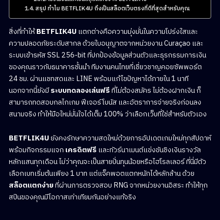
สรุป ทำไม BETFLIK4U ถึงเป็นสล็อตเว็บตรงที่ดีที่สุดสำหรับคุณ
สิ่งที่ทำให้
BETFLIK4U
แตกต่างคือความมุ่งมั่นในความโปร่งใสและ
ความปลอดภัยระดับสากล ด้วยใบอนุญาตจากหน่วยงาน Curaçao และ
ระบบเข้ารหัส SSL 256-bit ที่ปกป้องข้อมูลส่วนตัวและธุรกรรมการเงิน
ของคุณราวกับธนาคารชั้นนำ ทีมงานคนไทยที่เชี่ยวชาญคอยซัพพอร์ต
24 ชม. ผ่านแชทสดและ LINE พร้อมแก้ไขปัญหาได้ภายใน 1 นาที
นอกจากนี้ยังมี
ระบบทดลองเล่นฟรี
ที่ไม่ต้องสมัคร ไม่ต้องฝากเงิน ก็
สามารถทดสอบกลไกเกม ฟีเจอร์โบนัส และอัตราการจ่ายจริงก่อนลง
สนามจริง ทำให้มือใหม่มั่นใจได้เต็ม 100% ว่าเลือกเว็บที่ใช่สำหรับตัวเอง
BETFLIK4U
ยังคงรักษาความสดใหม่ด้วยการอัปเดตเกมใหม่ทุกสัปดาห์
พร้อมกิจกรรมแจก
เครดิตฟรี
และทัวร์นาเมนต์แข่งขันชิงเงินรางวัล
หลักแสนทุกเดือน ไม่ว่าคุณจะเป็นสายปั่นทุนน้อยหรือไฮโรลเลอร์ ที่นี่มีตัว
เลือกเบทเริ่มต้นเพียง 1 บาท แต่แจ็คพอตแตกหนักได้หลักล้าน ด้วย
สล็อตแตกง่าย
ที่ผ่านการตรวจสอบ RNG จากหน่วยงานอิสระ ทำให้ทุก
สปินของคุณมีโอกาสเท่าเทียมกันอย่างแท้จริง