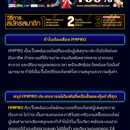
ทำไมต้องเลือก i99PRO
i99PRO เป็นเว็บพนันออนไลน์ที่รองรับผู้เล่นทุกระดับ ทั้งมือใหม่และ
มืออาชีพ ด้วยระบบที่ใช้งานง่าย เกมเดิมพันหลากหลาย ฝากถอน
สะดวก และมีทีมงานดูแลตลอดเวลา พร้อมสิทธิประโยชน์และโปรโมชั่
นมากมาย ทำให้เป็นเว็บไซต์ที่ตอบโจทย์ทั้งความสนุกและความคุ้มค่า
สรุป i99PRO ประสบการณ์เดิมพันที่เหนือชั้นและคุ้มค่าที่สุด
i99PRO
คือเว็บพนันออนไลน์ครบวงจรที่ตอบโจทย์ผู้เล่นทุกความ
ต้องการ ไม่ว่าจะเป็นการแทงบอล คาสิโนสด หรือเกมสล็อตออนไลน์
ผู้เล่นสามารถเลือกสนุกและทำกำไรได้ในเว็บเดียว พร้อมระบบฝาก
ถอนออโต้ รองรับทรูวอลเลท ไม่มีขั้นต่ำ และทีมงานดูแลตลอด 24