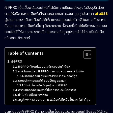
i99PRO เป็นเว็บพนันออนไลน์ที่ได้รับความนิยมอย่างสูงในปัจจุบัน ด้วย
การให้บริการเกมเดิมพันที่หลากหลายและครอบคลุมทุกประเภท
ufa888
ผู้เล่นสามารถเลือกเดิมพันได้ทั้ง แทงบอลออนไลน์ คาสิโนสด สล็อต เกม
ยิงปลา และเกมเดิมพันอื่น ๆ อีกมากมาย ทั้งหมดนี้เปิดให้บริการผ่านระบบ
ออนไลน์ที่ใช้งานง่าย รวดเร็ว และรองรับทุกอุปกรณ์ ไม่ว่าจะเป็นมือถือ
หรือคอมพิวเตอร์
Table of Contents
i99PRO
i99PRO เว็บพนันออนไลน์ครบจบในที่เดียว
คาสิโนออนไลน์ i99PRO ถ่ายทอดสดจากคาสิโนจริง
แทงบอลออนไลน์กับ i99PRO ราคาบอลดีที่สุด
ระบบฝากถอนออโต้ รองรับทรูวอลเลท
โปรโมชั่นและโบนัสสุดคุ้มจาก i99PRO
ความปลอดภัยและการให้บริการระดับมืออาชีพ
ทำไมต้องเลือก i99PRO
สรุป i99PRO ประสบการณ์เดิมพันที่เหนือชั้นและคุ้มค่าที่สุด
จุดเด่นของ i99PRO คือความเป็นเว็บตรงไม่ผ่านเอเย่นต์ ซึ่งช่วยให้ผู้เล่น