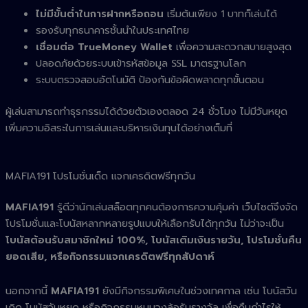
ไม่มีขั้นต่ำในการฝากหรือถอน
เริ่มต้นเพียง 1 บาทก็เล่นได้
รองรับทุกธนาคารชั้นนำในประเทศไทย
เชื่อมต่อ TrueMoney Wallet
เพื่อความสะดวกสบายสูงสุด
ปลอดภัยด้วยระบบเข้ารหัสข้อมูล SSL มาตรฐานโลก
ระบบตรวจสอบอัตโนมัติ ป้องกันข้อผิดพลาดทุกขั้นตอน
ผู้เล่นสามารถทำธุรกรรมได้ด้วยตัวเองตลอด 24 ชั่วโมง ไม่มีวันหยุด
เพิ่มความอิสระในการเล่นและบริหารเงินทุนได้อย่างเต็มที่
MAFIA191 โปรโมชั่นเด็ด แจกเครดิตฟรีทุกวัน
MAFIA191
รู้ดีว่านักเล่นสล็อตทุกคนต้องการความคุ้มค่า เว็บไซต์จึงจัด
โปรโมชั่นและโบนัสหลากหลายรูปแบบให้เลือกรับได้ทุกวัน ไม่ว่าจะเป็น
โบนัสต้อนรับสมาชิกใหม่ 100%, โบนัสเติมเงินรายวัน, โปรโมชั่นคืน
ยอดเสีย, หรือกิจกรรมแจกเครดิตฟรีทุกสัปดาห์
นอกจากนี้
MAFIA191
ยังมีกิจกรรมพิเศษในช่วงเทศกาล เช่น โบนัสวัน
เกิด โบนัสวันหยุด หรือกิจกรรมหมุนวงล้อรับรางวัล เพื่อคืนกำไรให้