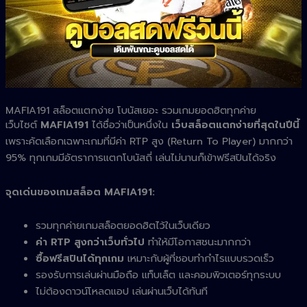
MAFIA191 สล็อตแตกง่าย โบนัสเยอะ รวมเกมยอดฮิตทุกค่าย
เว็บไซต์
MAFIA191
ได้ชื่อว่าเป็นหนึ่งใน
เว็บสล็อตแตกง่ายที่สุดในปีนี้
เพราะคัดเลือกเฉพาะเกมที่มีค่า RTP สูง (Return To Player) มากกว่า
95% ทุกเกมมีอัตราการแตกโบนัสถี่ เล่นไม่นานก็เข้าฟรีสปินได้จริง
จุดเด่นของเกมสล็อต MAFIA191:
รวมทุกค่ายเกมสล็อตยอดฮิตไว้ในเว็บเดียว
ค่า RTP สูงกว่าเว็บทั่วไป
ทำให้มีโอกาสชนะมากกว่า
ซื้อฟรีสปินได้ทุกเกม
เหมาะกับผู้ที่ชอบทำกำไรแบบรวดเร็ว
รองรับการเล่นผ่านมือถือ แท็บเล็ต และคอมพิวเตอร์ทุกระบบ
ไม่ต้องดาวน์โหลดแอป เล่นผ่านเว็บได้ทันที