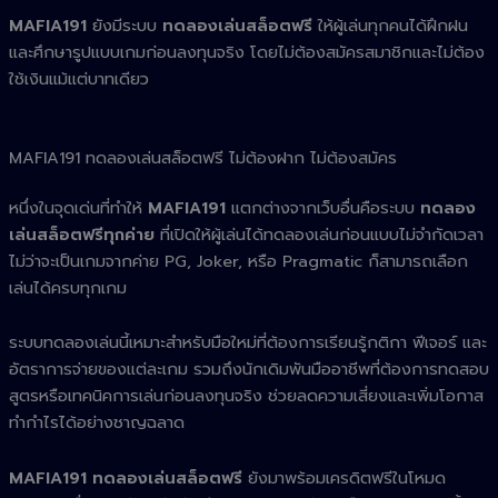
MAFIA191
ยังมีระบบ
ทดลองเล่นสล็อตฟรี
ให้ผู้เล่นทุกคนได้ฝึกฝน
และศึกษารูปแบบเกมก่อนลงทุนจริง โดยไม่ต้องสมัครสมาชิกและไม่ต้อง
ใช้เงินแม้แต่บาทเดียว
MAFIA191 ทดลองเล่นสล็อตฟรี ไม่ต้องฝาก ไม่ต้องสมัคร
หนึ่งในจุดเด่นที่ทำให้
MAFIA191
แตกต่างจากเว็บอื่นคือระบบ
ทดลอง
เล่นสล็อตฟรีทุกค่าย
ที่เปิดให้ผู้เล่นได้ทดลองเล่นก่อนแบบไม่จำกัดเวลา
ไม่ว่าจะเป็นเกมจากค่าย PG, Joker, หรือ Pragmatic ก็สามารถเลือก
เล่นได้ครบทุกเกม
ระบบทดลองเล่นนี้เหมาะสำหรับมือใหม่ที่ต้องการเรียนรู้กติกา ฟีเจอร์ และ
อัตราการจ่ายของแต่ละเกม รวมถึงนักเดิมพันมืออาชีพที่ต้องการทดสอบ
สูตรหรือเทคนิคการเล่นก่อนลงทุนจริง ช่วยลดความเสี่ยงและเพิ่มโอกาส
ทำกำไรได้อย่างชาญฉลาด
MAFIA191 ทดลองเล่นสล็อตฟรี
ยังมาพร้อมเครดิตฟรีในโหมด