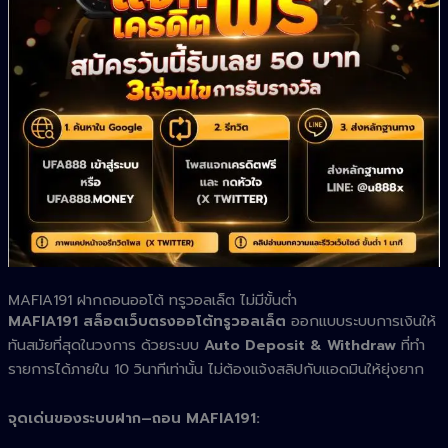
MAFIA191 ฝากถอนออโต้ ทรูวอลเล็ต ไม่มีขั้นต่ำ
MAFIA191 สล็อตเว็บตรงออโต้ทรูวอลเล็ต
ออกแบบระบบการเงินให้
ทันสมัยที่สุดในวงการ ด้วยระบบ
Auto Deposit & Withdraw
ที่ทำ
รายการได้ภายใน 10 วินาทีเท่านั้น ไม่ต้องแจ้งสลิปกับแอดมินให้ยุ่งยาก
จุดเด่นของระบบฝาก–ถอน MAFIA191: