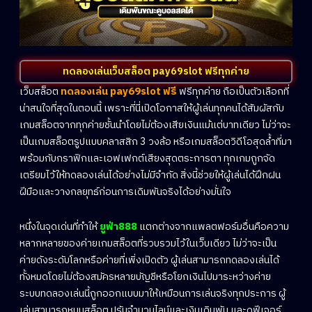
ทดลองเล่นเว็บสล็อต pay69slot ฟรีทุกค่าย
เว็บสล็อต
ทดลองเล่น pay69slot ฟรี
ฟรีทุกค่าย ถือเป็นตัวเลือกที่
น่าสนใจที่สุดในตอนนี้ เพราะที่นี่เปิดโอกาสให้ผู้เล่นทุกคนได้สัมผัสกับ
เกมสล็อตจากทุกค่ายชั้นนำโดยไม่ต้องเสียเงินแม้แต่บาทเดียว ไม่ว่าจะ
เป็นเกมสล็อตรูปแบบคลาสสิก 3 วงล้อ หรือเกมสล็อตวิดีโอสุดล้ำที่มา
พร้อมกับกราฟิกและเอฟเฟกต์เสียงสุดตระการตา ทุกเกมถูกจัด
เตรียมไว้ให้ทดลองเล่นได้อย่างไม่มีจำกัด สิ่งนี้ช่วยให้ผู้เล่นได้ฝึกฝน
ฝีมือและวางกลยุทธ์ก่อนการเดิมพันจริงได้อย่างมั่นใจ
หนึ่งในจุดเด่นที่ทำให้
ยูฟ่า888
แตกต่างจากแพลตฟอร์มอื่นคือความ
หลากหลายของค่ายเกมสล็อตที่รวบรวมไว้ในเว็บเดียว ไม่ว่าจะเป็น
ค่ายดังระดับโลกหรือค่ายที่เพิ่งเปิดตัว ผู้เล่นสามารถทดลองเล่นได้
ทั้งหมดโดยไม่ต้องสมัครหลายบัญชีหรือโยกเงินไปมาระหว่างค่าย
ระบบทดลองเล่นนี้ถูกออกแบบมาให้เหมือนการเล่นจริงทุกประการ ผู้
เล่นสามารถหมุนสล็อต ปรับจำนวนไลน์และเงินเดิมพัน และดูฟีเจอร์