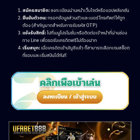
สมัครสมาชิก:
ลงทะเบียนผ่านหน้าเว็บไซต์หรือแอปพลิเคชัน
ยืนยันตัวตน:
กรอกข้อมูลส่วนตัวและเบอร์โทรศัพท์ให้ถูก
ต้อง (สำคัญมากสำหรับการรับรหัส OTP)
แจ้งรับสิทธิ์:
ไปที่เมนูโปรโมชั่น หรือติดต่อเจ้าหน้าที่ผ่านช่อง
ทาง Line เพื่อขอรับเครดิตฟรีไม่ต้องฝาก
เริ่มสนุก:
เมื่อเครดิตเข้าบัญชีแล้ว ก็สามารถเลือกเกมสล็อต
ที่ชอบและเริ่มสปินได้ทันที