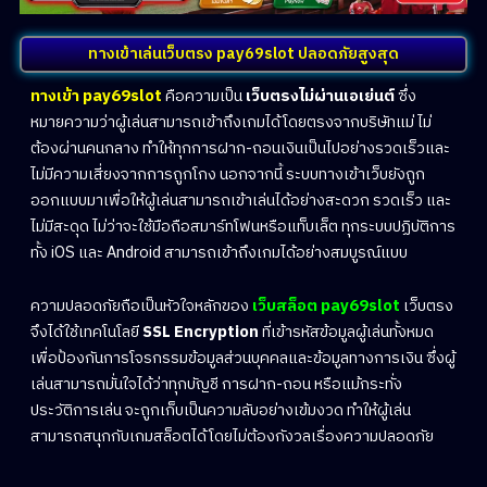
ทางเข้าเล่นเว็บตรง pay69slot ปลอดภัยสูงสุด
ทางเข้า pay69slot
คือความเป็น
เว็บตรงไม่ผ่านเอเย่นต์
ซึ่ง
หมายความว่าผู้เล่นสามารถเข้าถึงเกมได้โดยตรงจากบริษัทแม่ ไม่
ต้องผ่านคนกลาง ทำให้ทุกการฝาก-ถอนเงินเป็นไปอย่างรวดเร็วและ
ไม่มีความเสี่ยงจากการถูกโกง นอกจากนี้ ระบบทางเข้าเว็บยังถูก
ออกแบบมาเพื่อให้ผู้เล่นสามารถเข้าเล่นได้อย่างสะดวก รวดเร็ว และ
ไม่มีสะดุด ไม่ว่าจะใช้มือถือสมาร์ทโฟนหรือแท็บเล็ต ทุกระบบปฏิบัติการ
ทั้ง iOS และ Android สามารถเข้าถึงเกมได้อย่างสมบูรณ์แบบ
ความปลอดภัยถือเป็นหัวใจหลักของ
เว็บสล็อต pay69slot
เว็บตรง
จึงได้ใช้เทคโนโลยี
SSL Encryption
ที่เข้ารหัสข้อมูลผู้เล่นทั้งหมด
เพื่อป้องกันการโจรกรรมข้อมูลส่วนบุคคลและข้อมูลทางการเงิน ซึ่งผู้
เล่นสามารถมั่นใจได้ว่าทุกบัญชี การฝาก-ถอน หรือแม้กระทั่ง
ประวัติการเล่น จะถูกเก็บเป็นความลับอย่างเข้มงวด ทำให้ผู้เล่น
สามารถสนุกกับเกมสล็อตได้โดยไม่ต้องกังวลเรื่องความปลอดภัย