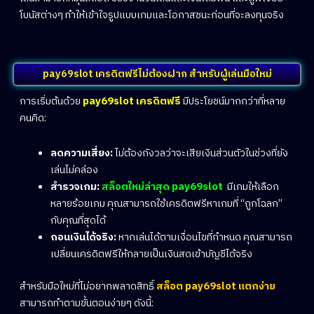
โบนัสต่างๆ ทำให้เข้าใจรูปแบบเกมและโอกาสชนะก่อนที่จะลงทุนจริง
pay69slot เครดิตฟรีไม่ต้องฝาก สำหรับผู้เล่นมือใหม่
การเริ่มต้นด้วย
pay69slot เครดิตฟรี
มีประโยชน์มากกว่าที่หลาย
คนคิด:
ลดความเสี่ยง:
ไม่ต้องกังวลว่าจะเสียเงินส่วนตัวในช่วงที่ยัง
เล่นไม่คล่อง
สำรวจเกม:
สล็อตใหม่ล่าสุด pay69slot
มีเกมให้เลือก
หลายร้อยเกม คุณสามารถใช้เครดิตฟรีหาเกมที่ “ถูกโฉลก”
กับคุณที่สุดได้
ถอนเงินได้จริง:
หากเล่นได้ตามเงื่อนไขที่กำหนด คุณสามารถ
เปลี่ยนเครดิตฟรีให้กลายเป็นเงินสดเข้าบัญชีได้จริง
สำหรับมือใหม่ที่ไม่อยากพลาดสิทธิ์
สล็อต pay69slot แตกง่าย
สามารถทำตามขั้นตอนง่ายๆ ดังนี้: