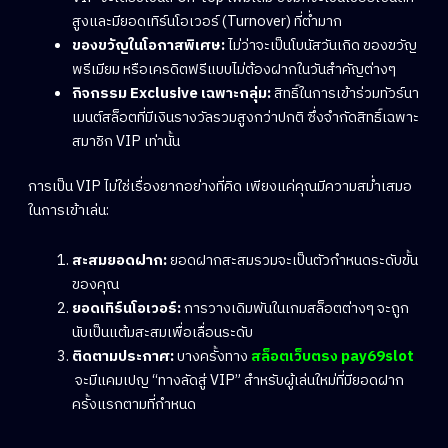
สูงและมียอดเทิร์นโอเวอร์ (Turnover) ที่ต่ำมาก
ของขวัญในโอกาสพิเศษ:
ไม่ว่าจะเป็นโบนัสวันเกิด ของขวัญ
พรีเมียม หรือเครดิตฟรีแบบไม่ต้องฝากในวันสำคัญต่างๆ
กิจกรรม Exclusive เฉพาะกลุ่ม:
สิทธิ์ในการเข้าร่วมทัวร์นา
เมนต์สล็อตที่มีเงินรางวัลรวมสูงกว่าปกติ ซึ่งจำกัดสิทธิ์เฉพาะ
สมาชิก VIP เท่านั้น
การเป็น VIP ไม่ใช่เรื่องยากอย่างที่คิด เพียงแค่คุณมีความสม่ำเสมอ
ในการเข้าเล่น:
สะสมยอดฝาก:
ยอดฝากสะสมรวมจะเป็นตัวกำหนดระดับขั้น
ของคุณ
ยอดเทิร์นโอเวอร์:
การวางเดิมพันในเกมสล็อตต่างๆ จะถูก
นับเป็นแต้มสะสมเพื่อเลื่อนระดับ
ติดตามประกาศ:
บางครั้งทาง
สล็อตเว็บตรง pay69slot
จะมีแคมเปญ “ทางลัดสู่ VIP” สำหรับผู้เล่นใหม่ที่มียอดฝาก
ครั้งแรกตามที่กำหนด