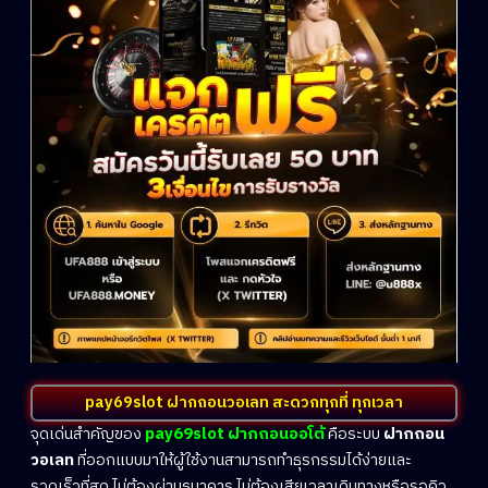
pay69slot ฝากถอนวอเลท สะดวกทุกที่ ทุกเวลา
จุดเด่นสำคัญของ
pay69slot ฝากถอนออโต้
คือระบบ
ฝากถอน
วอเลท
ที่ออกแบบมาให้ผู้ใช้งานสามารถทำธุรกรรมได้ง่ายและ
รวดเร็วที่สุด ไม่ต้องผ่านธนาคาร ไม่ต้องเสียเวลาเดินทางหรือรอคิว