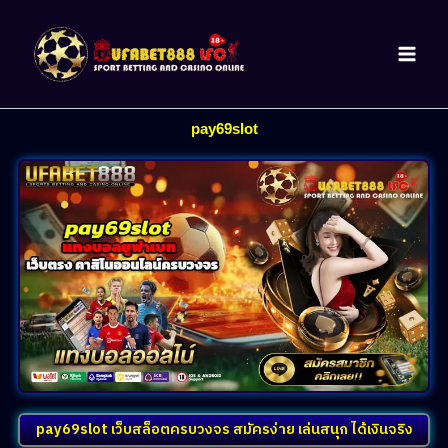
Skip
to
content
pay69slot
pay69slot เว็บสล็อตครบวงจร สมัครง่าย เล่นสนุก ได้เงินจริง