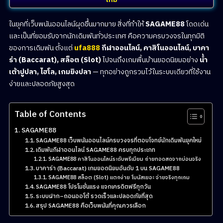
ในยุคที่เว็บพนันออนไลน์ผุดขึ้นมากมาย สิ่งที่ทำให้
SAGAME88
โดดเด่น
และเป็นที่ยอมรับจากนักเดิมพันทั่วประเทศ คือความครบวงจรในทุกมิติ
ของการเดิมพัน ตั้งแต่
ufa888
กีฬาออนไลน์, คาสิโนออนไลน์, บาคา
ร่า (Baccarat), สล็อต (Slot)
ไปจนถึงเกมพื้นบ้านยอดนิยมอย่าง
น้ำ
เต้าปูปลา, ไฮโล, เกมยิงปลา
— ทุกอย่างถูกรวมไว้ในระบบเดียวที่ใช้งาน
ง่ายและปลอดภัยสูงสุด
Table of Contents
SAGAME88
SAGAME88 เว็บพนันออนไลน์ครบวงจรที่ตอบโจทย์นักเดิมพันยุคใหม่
เดิมพันกีฬาออนไลน์ SAGAME88 ครบทุกประเภท
SAGAME88 คาสิโนออนไลน์ระดับพรีเมียม ถ่ายทอดสดจากบ่อนจริง
บาคาร่า (Baccarat) เกมยอดนิยมอันดับ 1 บน SAGAME88
SAGAME88 สล็อต (Slot) แตกง่าย โบนัสเยอะ จ่ายจริงทุกเกม
SAGAME88 โปรโมชั่นแรง แจกเครดิตฟรีทุกวัน
ระบบฝาก–ถอนออโต้ รวดเร็วและปลอดภัยที่สุด
สรุป SAGAME88 คือเว็บพนันที่คุณควรเลือก