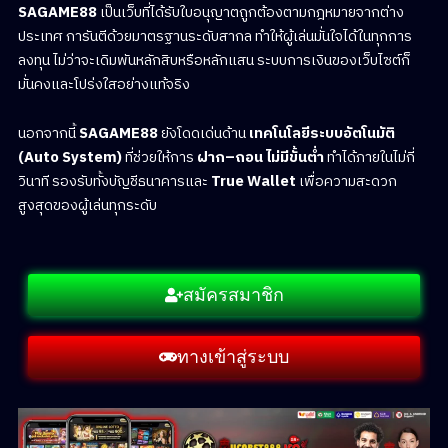
SAGAME88
เป็นเว็บที่ได้รับใบอนุญาตถูกต้องตามกฎหมายจากต่าง
ประเทศ การันตีด้วยมาตรฐานระดับสากล ทำให้ผู้เล่นมั่นใจได้ในทุกการ
ลงทุน ไม่ว่าจะเดิมพันหลักสิบหรือหลักแสน ระบบการเงินของเว็บไซต์ก็
มั่นคงและโปร่งใสอย่างแท้จริง
นอกจากนี้
SAGAME88
ยังโดดเด่นด้าน
เทคโนโลยีระบบอัตโนมัติ
(Auto System)
ที่ช่วยให้การ
ฝาก–ถอน ไม่มีขั้นต่ำ
ทำได้ภายในไม่กี่
วินาที รองรับทั้งบัญชีธนาคารและ
True Wallet
เพื่อความสะดวก
สูงสุดของผู้เล่นทุกระดับ
สมัครสมาชิก
ทางเข้าสู่ระบบ