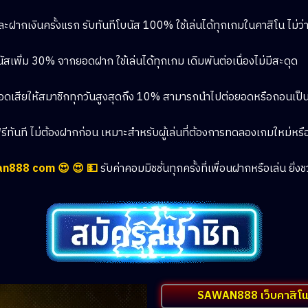
ะฝากเงินครั้งแรก รับทันทีโบนัส 100% ใช้เล่นได้ทุกเกมในคาสิโน ไม่ว่า
ัสเพิ่ม 30% จากยอดฝาก ใช้เล่นได้ทุกเกม เดิมพันต่อเนื่องไม่มีสะดุด
ดเสียให้สมาชิกทุกวันสูงสุดถึง 10% สามารถนำไปต่อยอดหรือถอนเป็นเ
ตฟรีทันที ไม่ต้องฝากก่อน เหมาะสำหรับผู้เล่นที่ต้องการทดลองเกมใหม่หร
n888 com 😍 😍 💵
รับค่าคอมมิชชั่นทุกครั้งที่เพื่อนฝากหรือเล่น ยิ่ง
SAWAN888 เว็บคาสิโนออ