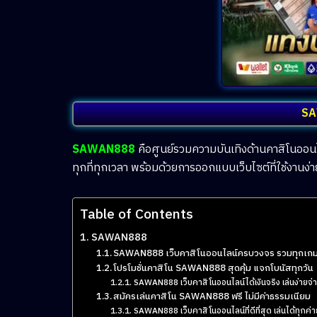
SA
SAWAN888
คือศูนย์รวมความบันเทิงด้านคาสิโนออนไลน
ทุกที่ทุกเวลา พร้อมด้วยการออกแบบเว็บไซต์ที่ใช้งานง
Table of Contents
SAWAN888
SAWAN888 เว็บคาสิโนออนไลน์ครบวงจร รวมทุกเกมเด
โปรโมชั่นคาสิโน SAWAN888 สุดคุ้ม แจกโบนัสทุกวัน
SAWAN888 เว็บคาสิโนออนไลน์ได้เงินจริง เล่นง่ายจ
สมัครเล่นคาสิโน SAWAN888 ฟรี ไม่มีค่าธรรมเนียม
SAWAN888 เว็บคาสิโนออนไลน์ที่ดีที่สุด เล่นได้ทุกค่า