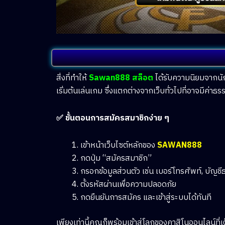
สิ่งที่ทำให้
Sawan888 สล็อต
ได้รับความนิยมจากนัก
เริ่มต้นเล่นเกม ซึ่งแตกต่างจากเว็บทั่วไปที่อาจมีค่
✅ ขั้นตอนการสมัครสมาชิกง่าย ๆ
เข้าหน้าเว็บไซต์หลักของ
SAWAN888
กดปุ่ม “สมัครสมาชิก”
กรอกข้อมูลส่วนตัว เช่น เบอร์โทรศัพท์, บัญ
ตั้งรหัสผ่านเพื่อความปลอดภัย
กดยืนยันการสมัคร และเข้าสู่ระบบได้ทันที
เพียงเท่านี้คุณก็พร้อมเข้าสู่โลกของคาสิโนออนไลน์