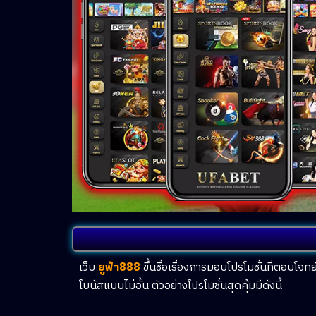
เว็บ
ยูฟ่า888
ขึ้นชื่อเรื่องการมอบโปรโมชั่นที่ตอบโจทย์
โบนัสแบบไม่อั้น ตัวอย่างโปรโมชั่นสุดคุ้มมีดังนี้