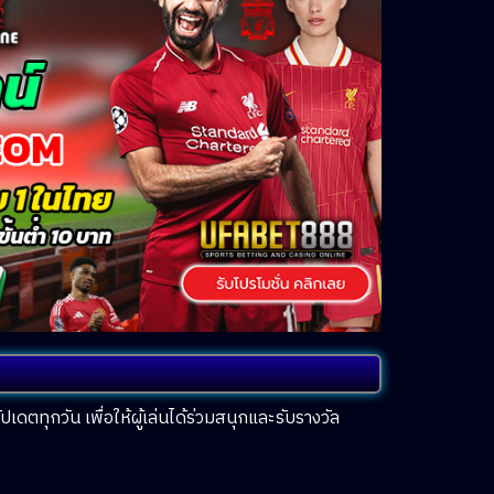
ัปเดตทุกวัน เพื่อให้ผู้เล่นได้ร่วมสนุกและรับรางวัล