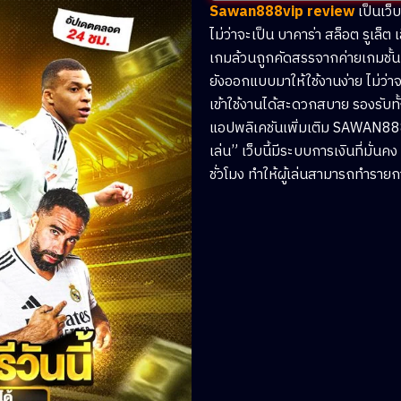
Sawan888vip review
เป็นเว็
ไม่ว่าจะเป็น บาคาร่า สล็อต รูเล็
เกมล้วนถูกคัดสรรจากค่ายเกมชั
ยังออกแบบมาให้ใช้งานง่าย ไม่ว่า
เข้าใช้งานได้สะดวกสบาย รองรับท
แอปพลิเคชันเพิ่มเติม SAWAN888 
เล่น” เว็บนี้มีระบบการเงินที่มั
ชั่วโมง ทำให้ผู้เล่นสามารถทำรายก