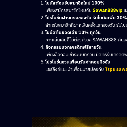
โบนัสต้อนรับสมาชิกใหม่ 100%
เพียงสมัครสมาชิกใหม่กับ
Sawan888vip
แล
โปรโมชั่นฝากแรกของวัน รับโบนัสเพิ่ม 30%
สำหรับสมาชิกที่ฝากเงินครั้งแรกของวัน รับโบน
โบนัสคืนยอดเสีย 10% ทุกวัน
หากเล่นเสียก็ไม่ต้องกังวล SAWAN888 คืนยอ
กิจกรรมแจกเครดิตฟรีรายวัน
เพียงล็อกอินเข้าระบบทุกวัน มีสิทธิ์รับเครดิ
โปรโมชั่นชวนเพื่อนรับค่าคอมมิชชั่น
แชร์ลิงก์แนะนำเพื่อนมาสมัครกับ
Ttps sawa