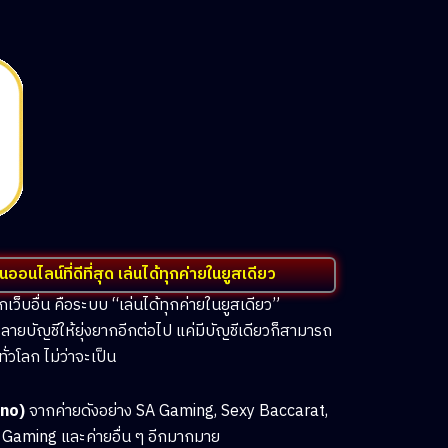
ไลน์ที่ดีที่สุด เล่นได้ทุกค่ายในยูสเดียว
ว็บอื่น คือระบบ “เล่นได้ทุกค่ายในยูสเดียว”
ลายบัญชีให้ยุ่งยากอีกต่อไป แค่มีบัญชีเดียวก็สามารถ
ั่วโลก ไม่ว่าจะเป็น
ino)
จากค่ายดังอย่าง SA Gaming, Sexy Baccarat,
 Gaming และค่ายอื่น ๆ อีกมากมาย