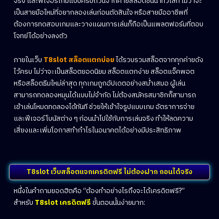
จริง และฟีเจอร์เกมแบบครบถ้วนจากค่ายสล็อตชั้นนำทั่วโลก ไม่ว่าจะ
เป็นสายมือใหม่ที่อยากลองเล่นก่อนตัดสินใจ หรือสายมืออาชีพที่
ต้องการทดสอบเกมและวางแผนการเล่นก็ถือเป็นแพลตฟอร์มที่ตอบ
โจทย์ได้อย่างลงตัว
ภายในเว็บ
T8slot สล็อตแตกบ่อย
ได้รวบรวมสล็อตจากทุกค่ายดัง
ไว้ครบ ไม่ว่าจะเป็นสล็อตยอดนิยม สล็อตแตกง่าย สล็อตแจ็คพอต
หรือสล็อตธีมใหม่ล่าสุด ทุกเกมถูกอัปเดตอย่างสม่ำเสมอ ผู้เล่น
สามารถทดลองหมุนได้แบบไม่จำกัด ไม่ต้องสมัครสมาชิกก็สามารถ
เข้าเล่นโหมดทดลองได้ทันที ช่วยให้เข้าใจรูปแบบเกม อัตราการจ่าย
และฟีเจอร์โบนัสต่าง ๆ ก่อนนำไปใช้กับการเล่นจริง ทำให้ลดความ
เสี่ยงและเพิ่มโอกาสทำกำไรในอนาคตได้อย่างมีประสิทธิภาพ
T8slot เว็บสล็อตแจกเครดิตฟรี ไม่ต้องฝาก ถอนได้จริง
หนึ่งในคำถามยอดฮิตคือ “ต้องทำอย่างไรถึงจะได้เครดิตฟรี?”
สำหรับ
T8slot เครดิตฟรี
ขั้นตอนนั้นง่ายมาก: