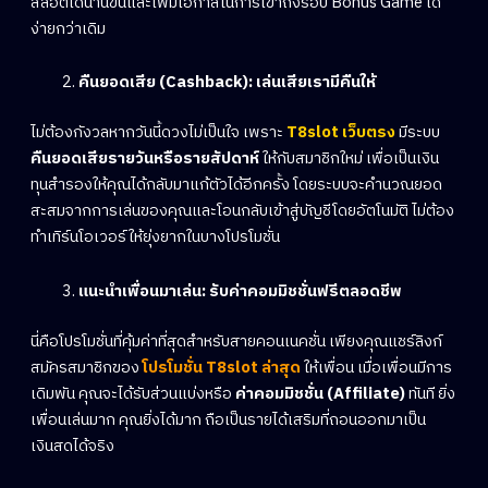
สล็อตได้นานขึ้นและเพิ่มโอกาสในการเข้าถึงรอบ Bonus Game ได้
ง่ายกว่าเดิม
คืนยอดเสีย (Cashback): เล่นเสียเรามีคืนให้
ไม่ต้องกังวลหากวันนี้ดวงไม่เป็นใจ เพราะ
T8slot เว็บตรง
มีระบบ
คืนยอดเสียรายวันหรือรายสัปดาห์
ให้กับสมาชิกใหม่ เพื่อเป็นเงิน
ทุนสำรองให้คุณได้กลับมาแก้ตัวได้อีกครั้ง โดยระบบจะคำนวณยอด
สะสมจากการเล่นของคุณและโอนกลับเข้าสู่บัญชีโดยอัตโนมัติ ไม่ต้อง
ทำเทิร์นโอเวอร์ให้ยุ่งยากในบางโปรโมชั่น
แนะนำเพื่อนมาเล่น: รับค่าคอมมิชชั่นฟรีตลอดชีพ
นี่คือโปรโมชั่นที่คุ้มค่าที่สุดสำหรับสายคอนเนคชั่น เพียงคุณแชร์ลิงก์
สมัครสมาชิกของ
โปรโมชั่น T8slot ล่าสุด
ให้เพื่อน เมื่อเพื่อนมีการ
เดิมพัน คุณจะได้รับส่วนแบ่งหรือ
ค่าคอมมิชชั่น (Affiliate)
ทันที ยิ่ง
เพื่อนเล่นมาก คุณยิ่งได้มาก ถือเป็นรายได้เสริมที่ถอนออกมาเป็น
เงินสดได้จริง