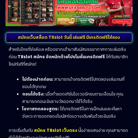
สมัครเว็บสล็อต T8slot วันนี้ เล่นฟรี มีเครดิตฟรีให้ลอง
สำหรับใครที่ยังลังเล หรืออยากเข้ามาสัมผัสบรรยากาศการเล่นจริง
ก่อน
T8slot สมัคร จัดหนักด้วยโปรโมชั่นเครดิตฟรี
ให้กับสมาชิก
ใหม่ทันทีที่สมัคร!
ไม่ต้องฝากก่อน:
สามารถนำเครดิตฟรีไปทดลองเล่นเกมที่
ชอบได้ทุกเกม
ถอนได้จริง:
เมื่อทำยอดเทิร์นโอเวอร์ครบตามเงื่อนไข คุณ
สามารถถอนเงินรางวัลออกมาใช้ได้จริง
โอกาสทดลองสูตร:
ใช้เครดิตฟรีในการฝึกฝนและค้นหา
จังหวะการออกของโบนัสก่อนวางเดิมพันด้วยเงินจริง
การเริ่มต้นกับ
สมัคร T8slot เว็บตรง
นั้นง่ายแสนง่าย คุณสามารถ