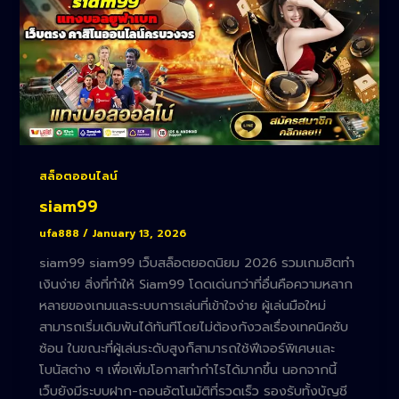
สล็อตออนไลน์
siam99
ufa888
/
January 13, 2026
siam99 siam99 เว็บสล็อตยอดนิยม 2026 รวมเกมฮิตทำ
เงินง่าย สิ่งที่ทำให้ Siam99 โดดเด่นกว่าที่อื่นคือความหลาก
หลายของเกมและระบบการเล่นที่เข้าใจง่าย ผู้เล่นมือใหม่
สามารถเริ่มเดิมพันได้ทันทีโดยไม่ต้องกังวลเรื่องเทคนิคซับ
ซ้อน ในขณะที่ผู้เล่นระดับสูงก็สามารถใช้ฟีเจอร์พิเศษและ
โบนัสต่าง ๆ เพื่อเพิ่มโอกาสทำกำไรได้มากขึ้น นอกจากนี้
เว็บยังมีระบบฝาก-ถอนอัตโนมัติที่รวดเร็ว รองรับทั้งบัญชี