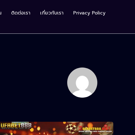
น
ติดต่อเรา
เกี่ยวกับเรา
Privacy Policy