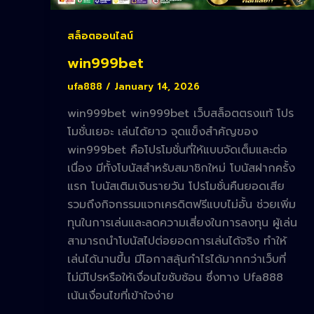
สล็อตออนไลน์
win999bet
ufa888
/
January 14, 2026
win999bet win999bet เว็บสล็อตตรงแท้ โปร
โมชั่นเยอะ เล่นได้ยาว จุดแข็งสำคัญของ
win999bet คือโปรโมชั่นที่ให้แบบจัดเต็มและต่อ
เนื่อง มีทั้งโบนัสสำหรับสมาชิกใหม่ โบนัสฝากครั้ง
แรก โบนัสเติมเงินรายวัน โปรโมชั่นคืนยอดเสีย
รวมถึงกิจกรรมแจกเครดิตฟรีแบบไม่อั้น ช่วยเพิ่ม
ทุนในการเล่นและลดความเสี่ยงในการลงทุน ผู้เล่น
สามารถนำโบนัสไปต่อยอดการเล่นได้จริง ทำให้
เล่นได้นานขึ้น มีโอกาสลุ้นกำไรได้มากกว่าเว็บที่
ไม่มีโปรหรือให้เงื่อนไขซับซ้อน ซึ่งทาง Ufa888
เน้นเงื่อนไขที่เข้าใจง่าย