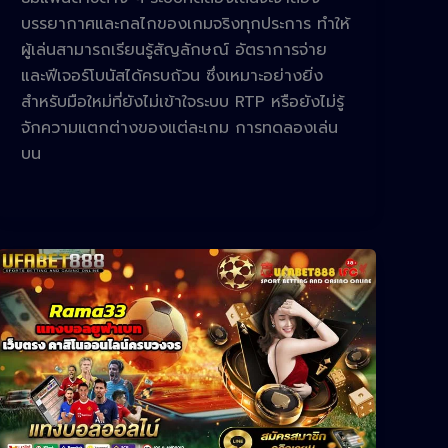
บรรยากาศและกลไกของเกมจริงทุกประการ ทำให้
ผู้เล่นสามารถเรียนรู้สัญลักษณ์ อัตราการจ่าย
และฟีเจอร์โบนัสได้ครบถ้วน ซึ่งเหมาะอย่างยิ่ง
สำหรับมือใหม่ที่ยังไม่เข้าใจระบบ RTP หรือยังไม่รู้
จักความแตกต่างของแต่ละเกม การทดลองเล่น
บน