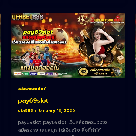
สล็อตออนไลน์
pay69slot
ufa888
/
January 13, 2026
pay69slot pay69slot เว็บสล็อตครบวงจร
สมัครง่าย เล่นสนุก ได้เงินจริง สิ่งที่ทำให้