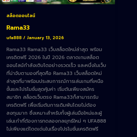
สล็อตออนไลน์
Rama33
ufa888
/
January 13, 2026
Rama33 Rama33 เว็บสล็อตใหม่ล่าสุด พร้อม
เครดิตฟรี 2026 ในปี 2026 ตลาดเกมสล็อต
ออนไลน์กำลังเติบโตอย่างรวดเร็ว และหนึ่งในเว็บ
ที่น่าจับตามองที่สุดคือ Rama33 เว็บสล็อตใหม่
ล่าสุดที่มาพร้อมประสบการณ์การเล่นเกมที่เหนือ
ชั้นและโปรโมชั่นสุดคุ้มค่า เริ่มต้นเพียงสมัคร
สมาชิก สล็อตเว็บตรง Rama33ก็สามารถรับ
เครดิตฟรี เพื่อเริ่มต้นการเดิมพันโดยไม่ต้อง
ลงทุนมาก ซึ่งเหมาะสำหรับทั้งผู้เล่นมือใหม่และผู้
เล่นเก๋าที่ต้องการทดลองกลยุทธ์ใหม่ ๆ UFA888
ไม่เพียงแต่โดดเด่นในเรื่องโปรโมชั่นเครดิตฟรี