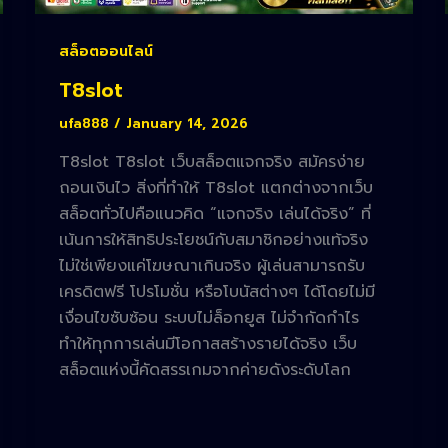
สล็อตออนไลน์
T8slot
ufa888
/
January 14, 2026
T8slot T8slot เว็บสล็อตแจกจริง สมัครง่าย
ถอนเงินไว สิ่งที่ทำให้ T8slot แตกต่างจากเว็บ
สล็อตทั่วไปคือแนวคิด “แจกจริง เล่นได้จริง” ที่
เน้นการให้สิทธิประโยชน์กับสมาชิกอย่างแท้จริง
ไม่ใช่เพียงแค่โฆษณาเกินจริง ผู้เล่นสามารถรับ
เครดิตฟรี โปรโมชั่น หรือโบนัสต่างๆ ได้โดยไม่มี
เงื่อนไขซับซ้อน ระบบไม่ล็อกยูส ไม่จำกัดกำไร
ทำให้ทุกการเล่นมีโอกาสสร้างรายได้จริง เว็บ
สล็อตแห่งนี้คัดสรรเกมจากค่ายดังระดับโลก