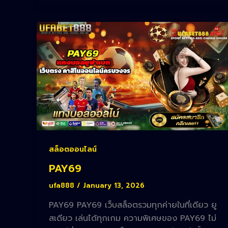
สล็อตออนไลน์
PAY69
ufa888
/
January 13, 2026
PAY69 PAY69 เว็บสล็อตรวมทุกค่ายในที่เดียว ยู
สเดียว เล่นได้ทุกเกม ความพิเศษของ PAY69 ไม่