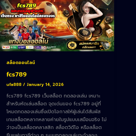
สล็อตออนไลน์
fcs789
ufa888
/
January 14, 2026
fcs789 fcs789 เว็บสล็อต ทดลองเล่น เหมาะ
สำหรับหัดเล่นสล็อต จุดเด่นของ fcs789 อยู่ที่
โหมดทดลองเล่นซึ่งเปิดโอกาสให้ผู้เล่นได้สัมผัส
เกมสล็อตหลากหลายค่ายในรูปแบบเสมือนจริง ไม่
ว่าจะเป็นสล็อตคลาสสิก สล็อตวิดีโอ หรือสล็อต
ธีมแฟนตาซีต่าง ๆ ระบบทดลองเล่นจะจำลอง