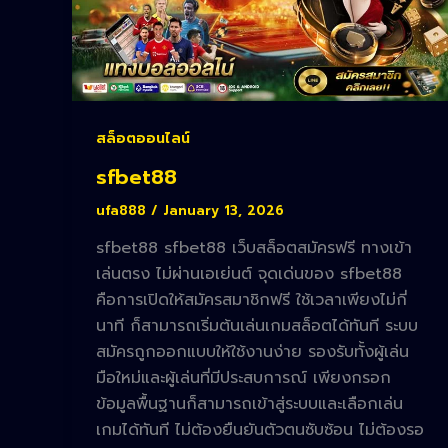
สล็อตออนไลน์
sfbet88
ufa888
/
January 13, 2026
sfbet88 sfbet88 เว็บสล็อตสมัครฟรี ทางเข้า
เล่นตรง ไม่ผ่านเอเย่นต์ จุดเด่นของ sfbet88
คือการเปิดให้สมัครสมาชิกฟรี ใช้เวลาเพียงไม่กี่
นาที ก็สามารถเริ่มต้นเล่นเกมสล็อตได้ทันที ระบบ
สมัครถูกออกแบบให้ใช้งานง่าย รองรับทั้งผู้เล่น
มือใหม่และผู้เล่นที่มีประสบการณ์ เพียงกรอก
ข้อมูลพื้นฐานก็สามารถเข้าสู่ระบบและเลือกเล่น
เกมได้ทันที ไม่ต้องยืนยันตัวตนซับซ้อน ไม่ต้องรอ