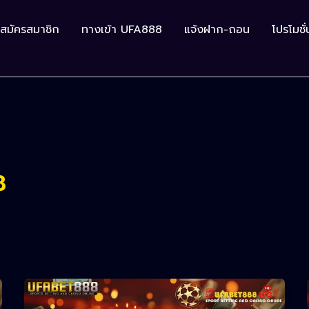
สมัครสมาชิก
ทางเข้า UFA888
แจ้งฝาก-ถอน
โปรโมชั่
8