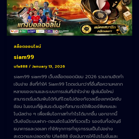
สล็อตออนไลน์
siam99
ufa888
/
January 13, 2026
siam99 siam99 เว็บสล็อตยอดนิยม 2026 รวมเกมฮิตทำ
เงินง่าย สิ่งที่ทำให้ Siam99 โดดเด่นกว่าที่อื่นคือความหลาก
หลายของเกมและระบบการเล่นที่เข้าใจง่าย ผู้เล่นมือใหม่
สามารถเริ่มเดิมพันได้ทันทีโดยไม่ต้องกังวลเรื่องเทคนิคซับ
ซ้อน ในขณะที่ผู้เล่นระดับสูงก็สามารถใช้ฟีเจอร์พิเศษและ
โบนัสต่าง ๆ เพื่อเพิ่มโอกาสทำกำไรได้มากขึ้น นอกจากนี้
เว็บยังมีระบบฝาก-ถอนอัตโนมัติที่รวดเร็ว รองรับทั้งบัญชี
ธนาคารและวอเลท ทำให้ทุกการทำธุรกรรมเป็นไปอย่าง
สะดวกและปลอดภัย Ufa888 ยังเน้นการให้โปรโมชั่นและ