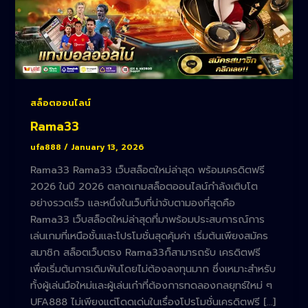
สล็อตออนไลน์
Rama33
ufa888
/
January 13, 2026
Rama33 Rama33 เว็บสล็อตใหม่ล่าสุด พร้อมเครดิตฟรี
2026 ในปี 2026 ตลาดเกมสล็อตออนไลน์กำลังเติบโต
อย่างรวดเร็ว และหนึ่งในเว็บที่น่าจับตามองที่สุดคือ
Rama33 เว็บสล็อตใหม่ล่าสุดที่มาพร้อมประสบการณ์การ
เล่นเกมที่เหนือชั้นและโปรโมชั่นสุดคุ้มค่า เริ่มต้นเพียงสมัคร
สมาชิก สล็อตเว็บตรง Rama33ก็สามารถรับ เครดิตฟรี
เพื่อเริ่มต้นการเดิมพันโดยไม่ต้องลงทุนมาก ซึ่งเหมาะสำหรับ
ทั้งผู้เล่นมือใหม่และผู้เล่นเก๋าที่ต้องการทดลองกลยุทธ์ใหม่ ๆ
UFA888 ไม่เพียงแต่โดดเด่นในเรื่องโปรโมชั่นเครดิตฟรี […]