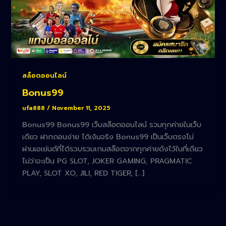
สล็อตออนไลน์
Bonus99
ufa888
/
November 11, 2025
Bonus99 Bonus99 เว็บสล็อตออนไลน์ รวมทุกค่ายในเว็บ
เดียว ฝากถอนง่าย ได้เงินจริง Bonus99 เป็นเว็บตรงไม่
ผ่านเอเย่นต์ที่ได้รวบรวมเกมสล็อตจากทุกค่ายดังไว้ในที่เดียว
ไม่ว่าจะเป็น PG SLOT, JOKER GAMING, PRAGMATIC
PLAY, SLOT XO, JILI, RED TIGER, […]