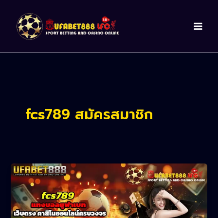
Skip
to
content
fcs789 สมัครสมาชิก