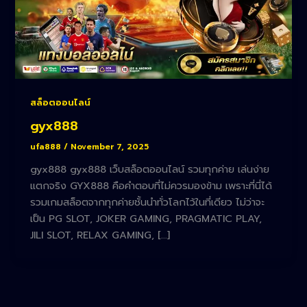
สล็อตออนไลน์
gyx888
ufa888
/
November 7, 2025
gyx888 gyx888 เว็บสล็อตออนไลน์ รวมทุกค่าย เล่นง่าย
แตกจริง GYX888 คือคำตอบที่ไม่ควรมองข้าม เพราะที่นี่ได้
รวมเกมสล็อตจากทุกค่ายชั้นนำทั่วโลกไว้ในที่เดียว ไม่ว่าจะ
เป็น PG SLOT, JOKER GAMING, PRAGMATIC PLAY,
JILI SLOT, RELAX GAMING, […]