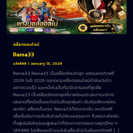
สล็อตออนไลน์
Rama33
ufa888
/
January 13, 2026
Rama33 Rama33 เว็บสล็อตใหม่ล่าสุด พร้อมเครดิตฟรี
2026 ในปี 2026 ตลาดเกมสล็อตออนไลน์กำลังเติบโต
อย่างรวดเร็ว และหนึ่งในเว็บที่น่าจับตามองที่สุดคือ
Rama33 เว็บสล็อตใหม่ล่าสุดที่มาพร้อมประสบการณ์การ
เล่นเกมที่เหนือชั้นและโปรโมชั่นสุดคุ้มค่า เริ่มต้นเพียงสมัคร
สมาชิก สล็อตเว็บตรง Rama33ก็สามารถรับ เครดิตฟรี
เพื่อเริ่มต้นการเดิมพันโดยไม่ต้องลงทุนมาก ซึ่งเหมาะสำหรับ
ทั้งผู้เล่นมือใหม่และผู้เล่นเก๋าที่ต้องการทดลองกลยุทธ์ใหม่ ๆ
UFA888 ไม่เพียงแต่โดดเด่นในเรื่องโปรโมชั่นเครดิตฟรี […]