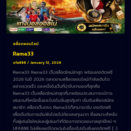
สล็อตออนไลน์
Rama33
ufa888
/
January 13, 2026
Rama33 Rama33 เว็บสล็อตใหม่ล่าสุด พร้อมเครดิตฟรี
2026 ในปี 2026 ตลาดเกมสล็อตออนไลน์กำลังเติบโต
อย่างรวดเร็ว และหนึ่งในเว็บที่น่าจับตามองที่สุดคือ
Rama33 เว็บสล็อตใหม่ล่าสุดที่มาพร้อมประสบการณ์การ
เล่นเกมที่เหนือชั้นและโปรโมชั่นสุดคุ้มค่า เริ่มต้นเพียงสมัคร
สมาชิก สล็อตเว็บตรง Rama33ก็สามารถรับ เครดิตฟรี
เพื่อเริ่มต้นการเดิมพันโดยไม่ต้องลงทุนมาก ซึ่งเหมาะสำหรับ
ทั้งผู้เล่นมือใหม่และผู้เล่นเก๋าที่ต้องการทดลองกลยุทธ์ใหม่ ๆ
UFA888 ไม่เพียงแต่โดดเด่นในเรื่องโปรโมชั่นเครดิตฟรี […]