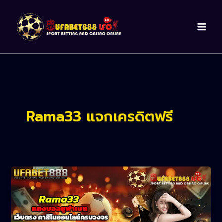
Skip
to
content
Rama33 แจกเครดิตฟรี