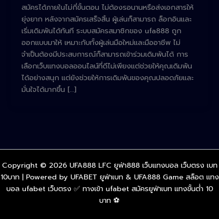
สมัครได้ภายในไม่กี่ขั้นตอน ไม่ต้องรอนานหรือส่งเอกสารให้
ยุ่งยาก หลังจากสมัครเสร็จสิ้น ผู้เล่นก็สามารถ ล็อกอินและ
เริ่มเดิมพันได้ทันที ระบบสมัครสมาชิกของ ufa888 ถูก
ออกแบบมาให้ เหมาะกับทั้งผู้เล่นมือใหม่และมืออาชีพ ไม่
จำเป็นต้องมีประสบการณ์ก็สามารถเข้าร่วมเดิมพันได้ การ
เลือกเว็บแทงบอลออนไลน์ที่ดีไม่เพียงแต่ช่วยให้คุณเดิมพัน
ได้อย่างสนุก แต่ยังช่วยให้การเดิมพันของคุณปลอดภัยและ
มั่นใจได้มากขึ้น […]
Copyright © 2026 UFA888 LFC ยูฟ่า888 เว็บแทงบอล เว็บตรง เบท
10บาท | Powered by UFABET ยูฟ่าเบท & UFA888 Game สล็อต แทง
บอล ufabet เว็บตรง ✅ ทางเข้า ufabet สมัครยูฟ่าเบท แทงขั้นต่ำ 10
บาท ⚽