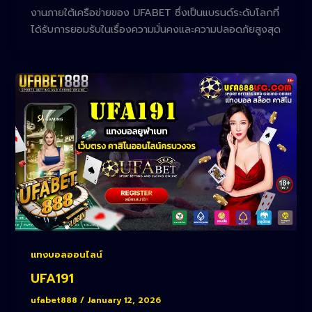
งานภายใต้เครือข่ายของ UFABET ซึ่งเป็นแบรนด์ระดับโลกที่
ได้รับการยอมรับในเรื่องความมั่นคงและความปลอดภัยสูงสุด
แทงบอลออนไลน์
UFA191
ufabet888
/
January 12, 2026