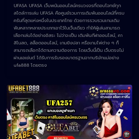
UFASA UFASA เว็บพนันออนไลน์ครบวงจรที่ตอบโจทย์ทุก
สไตล์การเล่น UFASA คือศูนย์รวมการเดิมพันออนไลน์ที่ครบ
ครันที่สุดแห่งหนึ่งในประเทศไทย ด้วยการรวบรวมเกมเดิม
พันหลากหลายประเภทเอาไว้ในเว็บเดียว ทำให้ผู้เล่นสามารถ
เลือกเล่นได้อย่างอิสระ ไม่ว่าจะเป็น เดิมพันกีฬาออนไลน์, คา
สิโนสด, สล็อตออนไลน์, เกมยิงปลา หรือเกมไพ่ต่าง ๆ ก็
สามารถเลือกได้ตามความต้องการ โดยเว็บนี้เป็น เว็บตรงไม่
ผ่านเอเย่นต์ ได้รับการรับรองมาตรฐานจากบริษัทแม่อย่าง
ufa888 โดยตรง