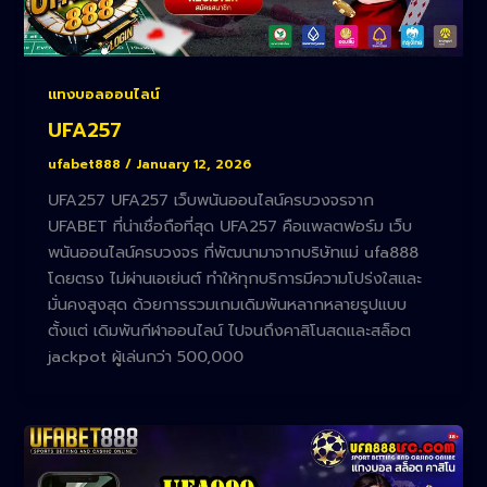
แทงบอลออนไลน์
UFA257
ufabet888
/
January 12, 2026
UFA257 UFA257 เว็บพนันออนไลน์ครบวงจรจาก
UFABET ที่น่าเชื่อถือที่สุด UFA257 คือแพลตฟอร์ม เว็บ
พนันออนไลน์ครบวงจร ที่พัฒนามาจากบริษัทแม่ ufa888
โดยตรง ไม่ผ่านเอเย่นต์ ทำให้ทุกบริการมีความโปร่งใสและ
มั่นคงสูงสุด ด้วยการรวมเกมเดิมพันหลากหลายรูปแบบ
ตั้งแต่ เดิมพันกีฬาออนไลน์ ไปจนถึงคาสิโนสดและสล็อต
jackpot ผู้เล่นกว่า 500,000