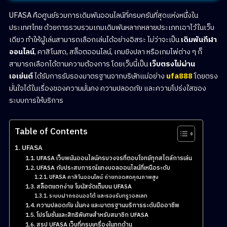
UFASA คือศูนย์รวมการเดิมพันออนไลน์ที่ครบครันที่สุดแห่งหนึ่งใน
ประเทศไทย ด้วยการรวบรวมเกมเดิมพันหลากหลายประเภทเอาไว้ในเว็บ
เดียว ทำให้ผู้เล่นสามารถเลือกเล่นได้อย่างอิสระ ไม่ว่าจะเป็น
เดิมพันกีฬา
ออนไลน์
, คาสิโนสด, สล็อตออนไลน์, เกมยิงปลา หรือเกมไพ่ต่าง ๆ ก็
สามารถเลือกได้ตามความต้องการ โดยเว็บนี้เป็น
เว็บตรงไม่ผ่าน
เอเย่นต์
ได้รับการรับรองมาตรฐานจากบริษัทแม่อย่าง
ufa888
โดยตรง
มั่นใจได้ในเรื่องของความมั่นคง ความปลอดภัย และความโปร่งใสของ
ระบบการให้บริการ
Table of Contents
UFASA
UFASA เว็บพนันออนไลน์ครบวงจรที่ตอบโจทย์ทุกสไตล์การเล่น
UFASA กับประสบการณ์แทงบอลออนไลน์ที่เหนือระดับ
UFASA คาสิโนออนไลน์ ถ่ายทอดสดคุณภาพสูง
สล็อตแตกง่าย โบนัสจัดเต็มบน UFASA
ระบบฝากถอนออโต้ และรองรับทรูวอลเลท
ความปลอดภัย มั่นคง และมาตรฐานบริการระดับมืออาชีพ
โปรโมชั่นและสิทธิพิเศษสำหรับสมาชิก UFASA
สรุป UFASA เว็บที่ครบเครื่องในทุกด้าน