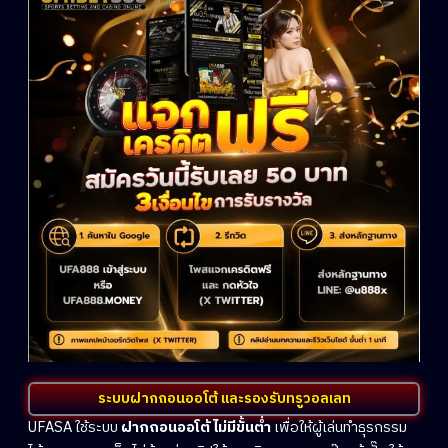
ระบบฝากถอนออโต้ และรองรับทรูวอลเลท
UFASA ใช้ระบบ
ฝากถอนออโต้ ไม่มีขั้นต่ำ
เพื่อให้ผู้เล่นทำธุรกรรม