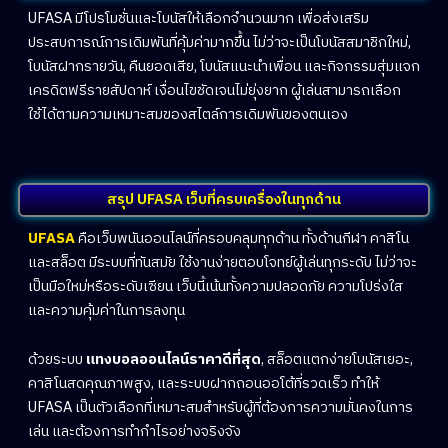
UFASA มีโปรโมชั่นและโบนัสให้เลือกจำนวนมาก เพื่อส่งเสริม
ประสบการณ์การเดิมพันที่คุ้มค่ามากขึ้น ไม่ว่าจะเป็นโบนัสสมาชิกใหม่,
โบนัสฝากรายวัน, คืนยอดเสีย, โบนัสแนะนำเพื่อน และกิจกรรมสุ่มแจก
เครดิตฟรีรายสัปดาห์ เงื่อนไขชัดเจนไม่ยุ่งยาก ผู้เล่นสามารถเลือก
ใช้ได้ตามความเหมาะสมของสไตล์การเดิมพันของตนเอง
สรุป UFASA เว็บที่ครบเครื่องในทุกด้าน
UFASA
คือเว็บพนันออนไลน์ที่ครอบคลุมทุกด้าน ทั้งด้านกีฬา คาสิโน
และสล็อต มีระบบที่ทันสมัย ใช้งานง่ายตอบโจทย์ผู้เล่นทุกระดับ ไม่ว่าจะ
เป็นมือใหม่หรือระดับเซียน เว็บนี้เน้นทั้งความปลอดภัย ความโปร่งใส
และความคุ้มค่าในการลงทุน
ด้วยระบบ
แทงบอลออนไลน์ราคาดีที่สุด
, สล็อตแตกง่ายโบนัสเยอะ,
คาสิโนสดคุณภาพสูง, และระบบฝากถอนออโต้ที่รวดเร็ว ทำให้
UFASA เป็นตัวเลือกที่เหมาะสมสำหรับผู้ที่ต้องการความมั่นคงในการ
เล่น และต้องการทำกำไรอย่างจริงจัง