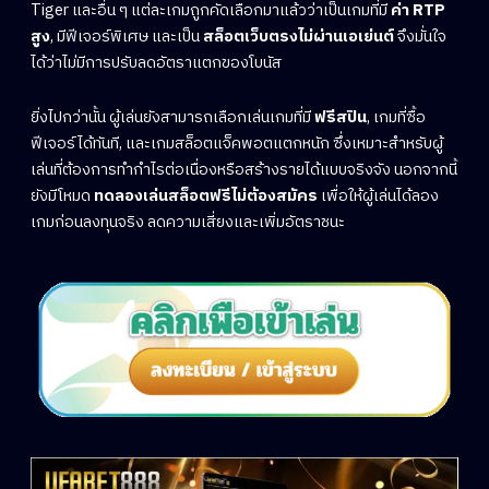
Tiger และอื่น ๆ แต่ละเกมถูกคัดเลือกมาแล้วว่าเป็นเกมที่มี
ค่า RTP
สูง
, มีฟีเจอร์พิเศษ และเป็น
สล็อตเว็บตรงไม่ผ่านเอเย่นต์
จึงมั่นใจ
ได้ว่าไม่มีการปรับลดอัตราแตกของโบนัส
ยิ่งไปกว่านั้น ผู้เล่นยังสามารถเลือกเล่นเกมที่มี
ฟรีสปิน
, เกมที่ซื้อ
ฟีเจอร์ได้ทันที, และเกมสล็อตแจ็คพอตแตกหนัก ซึ่งเหมาะสำหรับผู้
เล่นที่ต้องการทำกำไรต่อเนื่องหรือสร้างรายได้แบบจริงจัง นอกจากนี้
ยังมีโหมด
ทดลองเล่นสล็อตฟรีไม่ต้องสมัคร
เพื่อให้ผู้เล่นได้ลอง
เกมก่อนลงทุนจริง ลดความเสี่ยงและเพิ่มอัตราชนะ