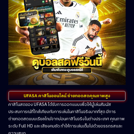
UFASA คาสิโนออนไลน์ ถ่ายทอดสดคุณภาพสูง
คาสิโนสดของ UFASA ได้รับการออกแบบเพื่อให้ผู้เล่นสัมผัส
ประสบการณ์ที่ใกล้เคียงกับการเล่นในคาสิโนจริงมากที่สุด มีการ
ถ่ายทอดสดแบบเรียลไทม์จากบ่อนคาสิโนจริงในต่างประเทศ คุณภาพ
ระดับ Full HD และเสียงคมชัด ทำให้การเล่นเต็มไปด้วยอรรถรสและ
ความสนุก