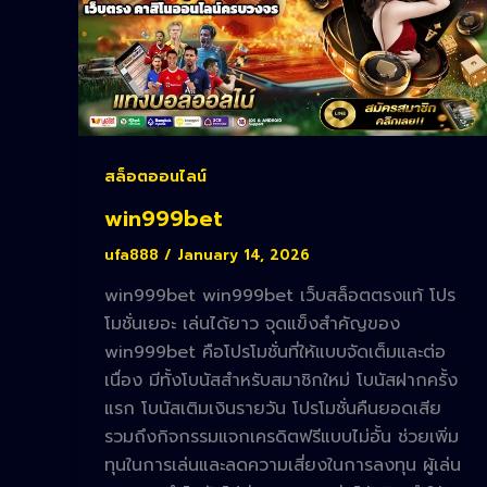
สล็อตออนไลน์
win999bet
ufa888
/
January 14, 2026
win999bet win999bet เว็บสล็อตตรงแท้ โปร
โมชั่นเยอะ เล่นได้ยาว จุดแข็งสำคัญของ
win999bet คือโปรโมชั่นที่ให้แบบจัดเต็มและต่อ
เนื่อง มีทั้งโบนัสสำหรับสมาชิกใหม่ โบนัสฝากครั้ง
แรก โบนัสเติมเงินรายวัน โปรโมชั่นคืนยอดเสีย
รวมถึงกิจกรรมแจกเครดิตฟรีแบบไม่อั้น ช่วยเพิ่ม
ทุนในการเล่นและลดความเสี่ยงในการลงทุน ผู้เล่น