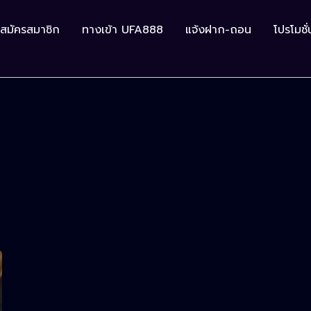
สมัครสมาชิก
ทางเข้า UFA888
แจ้งฝาก-ถอน
โปรโมชั่