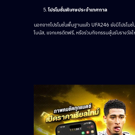
โปรโมชั่นพิเศษประจำเทศกาล
นอกจากโปรโมชั่นพื้นฐานแล้ว UFA246 ยังมีโปรโมชั่นพิ
โบนัส, แจกเครดิตฟรี, หรือร่วมกิจกรรมลุ้นรับรางวัล