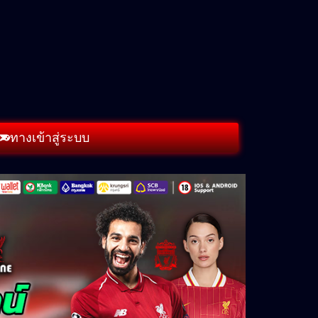
ทางเข้าสู่ระบบ