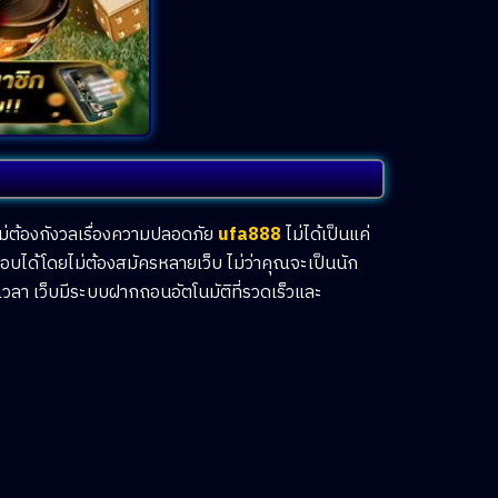
ไม่ต้องกังวลเรื่องความปลอดภัย
ufa888
ไม่ได้เป็นแค่
ชอบได้โดยไม่ต้องสมัครหลายเว็บ ไม่ว่าคุณจะเป็นนัก
กเวลา เว็บมีระบบฝากถอนอัตโนมัติที่รวดเร็วและ