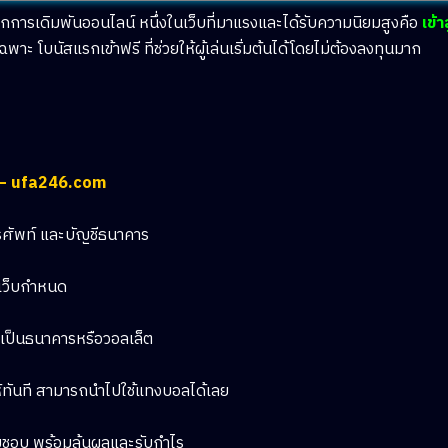
จากการเดิมพันออนไลน์ หนึ่งในเว็บที่มาแรงและได้รับความนิยมสูงคือ
เข้
ะ โบนัสแรกเข้าฟรี ที่ช่วยให้ผู้เล่นเริ่มต้นได้โดยไม่ต้องลงทุนมาก
 – ufa246.com
ทรศัพท์ และบัญชีธนาคาร
่เว็บกำหนด
จะเป็นธนาคารหรือวอลเล็ต
้ทันที สามารถนำไปใช้แทงบอลได้เลย
มชอบ พร้อมลุ้นผลและรับกำไร