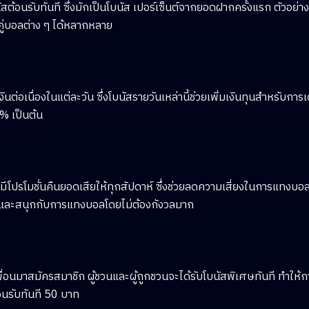
สต้อนรับทันที ซึ่งมักเป็นโบนัส เปอร์เซ็นต์จากยอดฝากครั้งแรก ตัวอย่าง
่บอลต่าง ๆ ได้หลากหลาย
ต่อเนื่องในแต่ละวัน ซึ่งโบนัสรายวันเหล่านี้ช่วยเพิ่มเงินทุนสำหรับการเ
0% เป็นต้น
ีโปรโมชั่นคืนยอดเสียให้ทุกสัปดาห์ ซึ่งช่วยลดความเสี่ยงในการแทงบอลแ
ุนและสนุกกับการแทงบอลโดยไม่ต้องกังวลมาก
่อนมาสมัครสมาชิก ผู้ชวนและผู้ถูกชวนจะได้รับโบนัสพิเศษทันที ทำให้
ชวนรับทันที 50 บาท