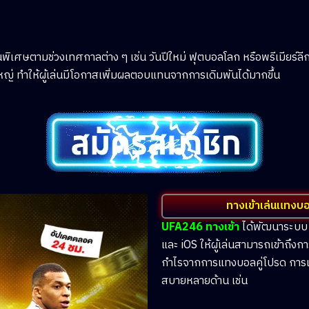
เศษตามช่วงเทศกาลต่าง ๆ เช่น วันปีใหม่ ฟุตบอลโลก หรือพรีเมียร์ลีก ซึ
ใหญ่ ทำให้ผู้เล่นมีโอกาสเพิ่มผลตอบแทนจากการเดิมพันได้มากขึ้น
ทางเข้าเล่นแทงบ
UFA246 ทางเข้า
ได้พัฒนาระบบ ท
และ iOS ให้ผู้เล่นสามารถเข้าถึง
กำไรจากการแทงบอลคู่โปรด การ
สบายหลายด้าน เช่น