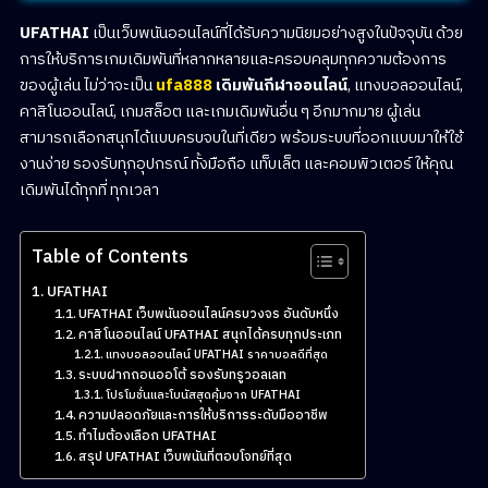
UFATHAI
เป็นเว็บพนันออนไลน์ที่ได้รับความนิยมอย่างสูงในปัจจุบัน ด้วย
การให้บริการเกมเดิมพันที่หลากหลายและครอบคลุมทุกความต้องการ
ของผู้เล่น ไม่ว่าจะเป็น
ufa888
เดิมพันกีฬาออนไลน์
, แทงบอลออนไลน์,
คาสิโนออนไลน์, เกมสล็อต และเกมเดิมพันอื่น ๆ อีกมากมาย ผู้เล่น
สามารถเลือกสนุกได้แบบครบจบในที่เดียว พร้อมระบบที่ออกแบบมาให้ใช้
งานง่าย รองรับทุกอุปกรณ์ ทั้งมือถือ แท็บเล็ต และคอมพิวเตอร์ ให้คุณ
เดิมพันได้ทุกที่ ทุกเวลา
Table of Contents
UFATHAI
UFATHAI เว็บพนันออนไลน์ครบวงจร อันดับหนึ่ง
คาสิโนออนไลน์ UFATHAI สนุกได้ครบทุกประเภท
แทงบอลออนไลน์ UFATHAI ราคาบอลดีที่สุด
ระบบฝากถอนออโต้ รองรับทรูวอลเลท
โปรโมชั่นและโบนัสสุดคุ้มจาก UFATHAI
ความปลอดภัยและการให้บริการระดับมืออาชีพ
ทำไมต้องเลือก UFATHAI
สรุป UFATHAI เว็บพนันที่ตอบโจทย์ที่สุด