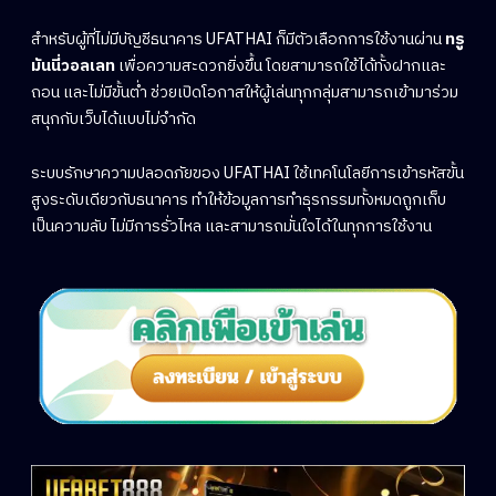
สำหรับผู้ที่ไม่มีบัญชีธนาคาร UFATHAI ก็มีตัวเลือกการใช้งานผ่าน
ทรู
มันนี่วอลเลท
เพื่อความสะดวกยิ่งขึ้น โดยสามารถใช้ได้ทั้งฝากและ
ถอน และไม่มีขั้นต่ำ ช่วยเปิดโอกาสให้ผู้เล่นทุกกลุ่มสามารถเข้ามาร่วม
สนุกกับเว็บได้แบบไม่จำกัด
ระบบรักษาความปลอดภัยของ UFATHAI ใช้เทคโนโลยีการเข้ารหัสขั้น
สูงระดับเดียวกับธนาคาร ทำให้ข้อมูลการทำธุรกรรมทั้งหมดถูกเก็บ
เป็นความลับ ไม่มีการรั่วไหล และสามารถมั่นใจได้ในทุกการใช้งาน