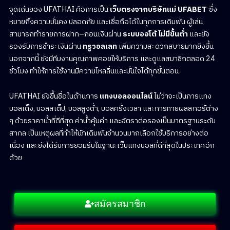
จุดเด่นของ UFATHAI คือการเป็น
เว็บตรงจากบริษัทแม่ UFABET
ซึ่ง
หมายถึงความมั่นคง ปลอดภัย และเชื่อถือได้ในทุกการเดิมพัน ผู้เล่น
สามารถทำรายการฝาก–ถอนเงินผ่าน
ระบบออโต้ ไม่มีขั้นต่ำ
และยัง
รองรับการชำระเงินผ่าน
ทรูวอลเลท
เพิ่มความสะดวกสบายมากยิ่งขึ้น
นอกจากนี้ ยังมีทีมงานคุณภาพคอยให้บริการ และดูแลสมาชิกตลอด 24
ชั่วโมง ทำให้การใช้งานมีความไหลลื่นและมั่นใจได้ทุกขั้นตอน
UFATHAI ยังขึ้นชื่อในด้านการ
แทงบอลออนไลน์
ไม่ว่าจะเป็นการแทง
บอลเต็ง, บอลสเต็ป, บอลสูงต่ำ, บอลครึ่งเวลา และการทายผลสกอร์ต่าง
ๆ ด้วยราคาน้ำที่ดีที่สุด ค่าน้ำคุ้มค่า และอัตราต่อรองเป็นมาตรฐานระดับ
สากล เป็นเหตุผลที่ทำให้นักเดิมพันจำนวนมากเลือกใช้บริการอย่างต่อ
เนื่อง และยังได้รับการยอมรับในฐานะเว็บแทงบอลที่ดีที่สุดในประเทศอีก
ด้วย
สมัครสมาชิก