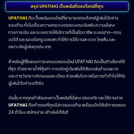
สรุป UFATHAI เว็บพนันที่ตอบโจทย์ที่สุด
UFATHAI
คือเว็บพนันออนไลน์ที่สามารถตอบโจทย์ผู้เล่นได้อย่าง
รอบด้าน ทั้งในเรื่องความครบวงจรของเกมเดิมพัน ความมั่นคง
ทางการเงิน และระบบการให้บริการที่เป็นมืออาชีพ ระบบฝาก–ถอน
ออโต้ และรองรับทรูวอลเลท ทำให้การใช้งานสะดวก ไหลลื่น และ
เหมาะกับผู้เล่นทุกประเภท
สำหรับผู้ที่ชื่นชอบการแทงบอลออนไลน์ UFATHAI ถือเป็นตัวเลือกที่ดี
ที่สุด ด้วยราคาน้ำที่คุ้มค่า การเปิดคู่เดิมพันให้เลือกเล่นจำนวนมาก
และการวิเคราะห์เกมแบบละเอียด ช่วยเพิ่มโอกาสในการทำกำไรให้กับ
ผู้เล่นได้อย่างแท้จริง
ดังนั้น หากคุณกำลังมองหาเว็บพนันที่มั่นคง ปลอดภัย และใช้งานง่าย
UFATHAI
คือคำตอบที่คุณไม่ควรมองข้าม พร้อมเปิดให้บริการตลอด
24 ชั่วโมง สมัครง่าย เข้าเล่นได้ทันที