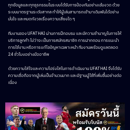
ทุกข้อมูลและทุกธุรกรรมในระบบได้รับการป้องกันอย่างเข้มงวด ด้วย
ระบบมาตรฐานระดับสากล ทำให้ผู้เล่นสามารถเข้ามาเดิมพันได้อย่าง
มั่นใจ และหมดกังวลเรื่องความเสี่ยงใด ๆ
ทีมงานของ UFATHAI ผ่านการฝึกอบรม และมีความชำนาญในการให้
บริการลูกค้า ไม่ว่าจะเป็นการสมัครสมาชิก การฝากถอน การแนะนำ
การใช้งาน หรือการแก้ไขปัญหาเฉพาะหน้า ทีมงานพร้อมดูแลตลอด
24 ชั่วโมงอย่างมืออาชีพ
ด้วยความใส่ใจและความโปร่งใสในการดำเนินงาน UFATHAI จึงได้รับ
ความเชื่อถือจากผู้เล่นเป็นจำนวนมาก และมีฐานผู้ใช้ที่เพิ่มขึ้นอย่างต่อ
เนื่อง