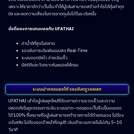
เพราะให้ราคาดีกว่าเว็บอื่น ทำให้ผู้เล่นสามารถสร้างกำไรได้คุ้มค่าทุก
บิล และลดความเสี่ยงในการขาดทุนไปได้ในระดับหนึ่ง
ข้อดีของการแทงบอลกับ UFATHAI
ค่าน้ำดีที่สุดในตลาด
รองรับการเดิมพันแบบสด Real-Time
ระบบออกบิลไว จ่ายเงินเร็ว
มีสถิติและวิเคราะห์ผลบอลให้ครบ
ระบบฝากถอนออโต้ รองรับทรูวอลเลท
UFATHAI เข้าใจผู้เล่นยุคใหม่ที่ต้องการความรวดเร็วและความ
ปลอดภัยในธุรกรรมการเงิน ระบบฝาก–ถอนของเว็บจึงเป็นแบบออ
โต้ 100% ซึ่งหมายถึงผู้เล่นสามารถทำรายการได้ด้วยตนเอง ไม่ต้อง
แจ้งสลิป ไม่ต้องรอเจ้าหน้าที่อนุมัติ เงินเข้าระบบภายในไม่เกิน 5–10
วินาที