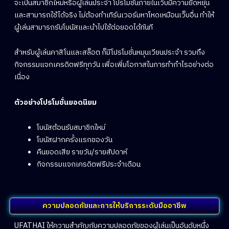
จะเป็นสมาชิกใหม่หรือผู้เล่นประจำ โปรโมชั่นภายในเว็บมีความยืดหยุ่น
และสามารถใช้ได้จริง ไม่ต้องทำเทิร์นเวอร์มหาโหดเหมือนเว็บอื่น ทำให้
ผู้เล่นสามารถรับโบนัสและนำไปใช้ต่อยอดได้ทันที
สำหรับผู้เล่นคาสิโนและสล็อต ก็มีโปรโมชั่นหมุนเวียนประจำ รวมถึง
กิจกรรมแจกเครดิตฟรีทุกวัน เพื่อเพิ่มโอกาสในการทำกำไรอย่างต่อ
เนื่อง
ตัวอย่างโปรโมชั่นยอดนิยม
โบนัสต้อนรับสมาชิกใหม่
โบนัสฝากครั้งแรกของวัน
คืนยอดเสีย รายวัน/รายสัปดาห์
กิจกรรมแจกเครดิตฟรีประจำเดือน
ความปลอดภัยและการให้บริการระดับมืออาชีพ
UFATHAI ให้ความสำคัญกับความปลอดภัยของผู้เล่นเป็นอันดับหนึ่ง