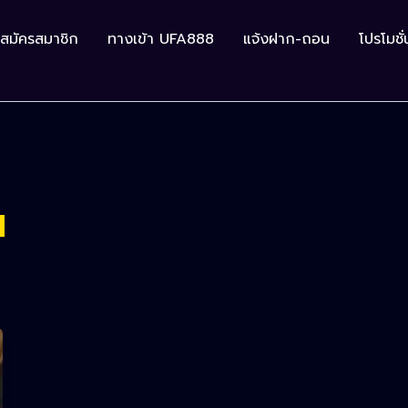
สมัครสมาชิก
ทางเข้า UFA888
แจ้งฝาก-ถอน
โปรโมชั่
d