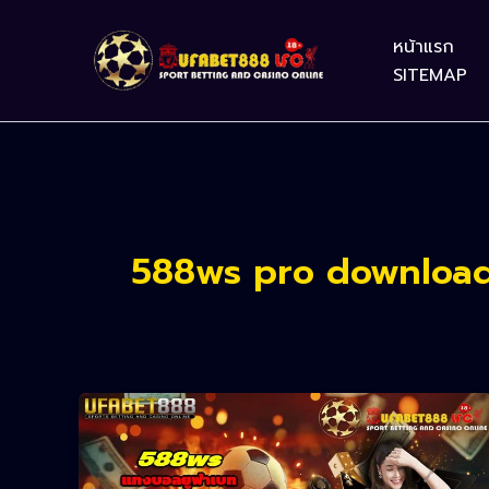
Skip
to
หน้าแรก
content
SITEMAP
588ws pro downloa