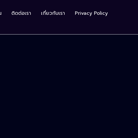
น
ติดต่อเรา
เกี่ยวกับเรา
Privacy Policy