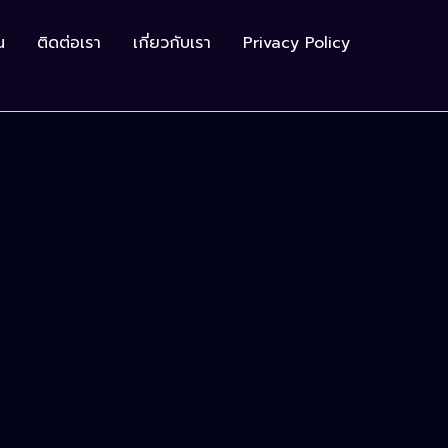
น
ติดต่อเรา
เกี่ยวกับเรา
Privacy Policy