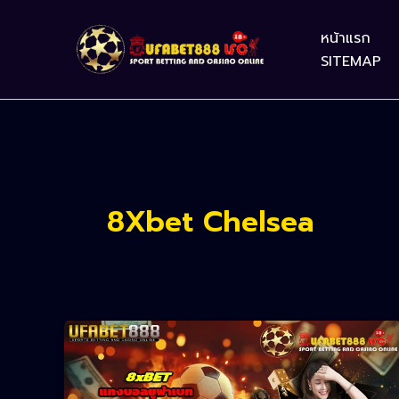
Skip
to
หน้าแรก
content
SITEMAP
8Xbet Chelsea