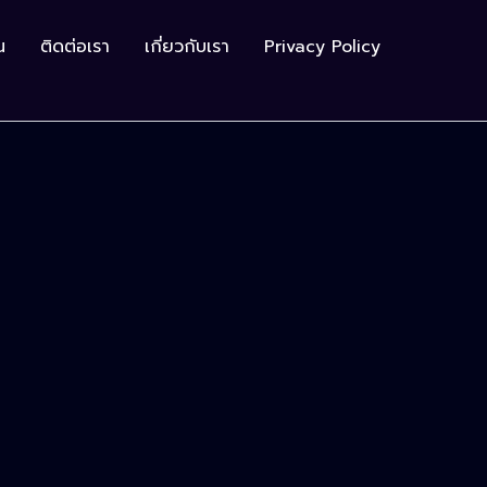
น
ติดต่อเรา
เกี่ยวกับเรา
Privacy Policy