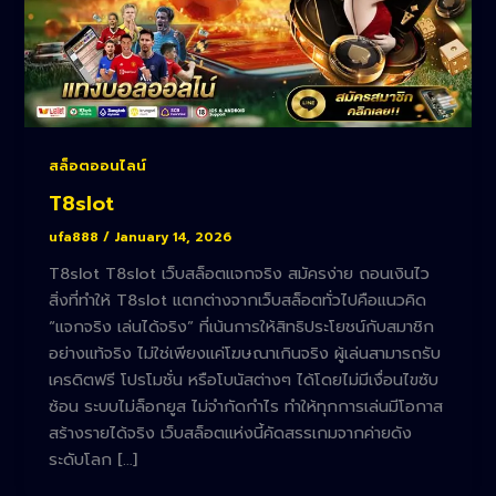
สล็อตออนไลน์
T8slot
ufa888
/
January 14, 2026
T8slot T8slot เว็บสล็อตแจกจริง สมัครง่าย ถอนเงินไว
สิ่งที่ทำให้ T8slot แตกต่างจากเว็บสล็อตทั่วไปคือแนวคิด
“แจกจริง เล่นได้จริง” ที่เน้นการให้สิทธิประโยชน์กับสมาชิก
อย่างแท้จริง ไม่ใช่เพียงแค่โฆษณาเกินจริง ผู้เล่นสามารถรับ
เครดิตฟรี โปรโมชั่น หรือโบนัสต่างๆ ได้โดยไม่มีเงื่อนไขซับ
ซ้อน ระบบไม่ล็อกยูส ไม่จำกัดกำไร ทำให้ทุกการเล่นมีโอกาส
สร้างรายได้จริง เว็บสล็อตแห่งนี้คัดสรรเกมจากค่ายดัง
ระดับโลก […]