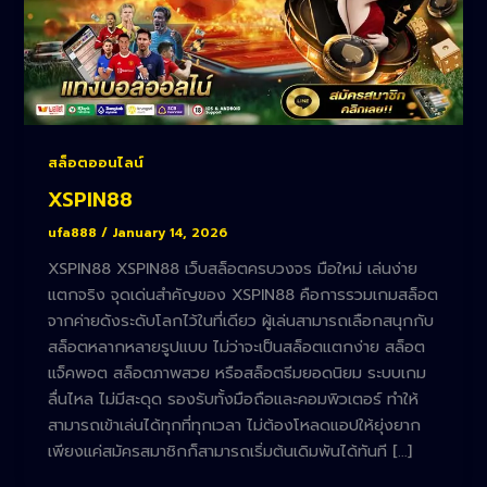
สล็อตออนไลน์
XSPIN88
ufa888
/
January 14, 2026
XSPIN88 XSPIN88 เว็บสล็อตครบวงจร มือใหม่ เล่นง่าย
แตกจริง จุดเด่นสำคัญของ XSPIN88 คือการรวมเกมสล็อต
จากค่ายดังระดับโลกไว้ในที่เดียว ผู้เล่นสามารถเลือกสนุกกับ
สล็อตหลากหลายรูปแบบ ไม่ว่าจะเป็นสล็อตแตกง่าย สล็อต
แจ็คพอต สล็อตภาพสวย หรือสล็อตธีมยอดนิยม ระบบเกม
ลื่นไหล ไม่มีสะดุด รองรับทั้งมือถือและคอมพิวเตอร์ ทำให้
สามารถเข้าเล่นได้ทุกที่ทุกเวลา ไม่ต้องโหลดแอปให้ยุ่งยาก
เพียงแค่สมัครสมาชิกก็สามารถเริ่มต้นเดิมพันได้ทันที […]