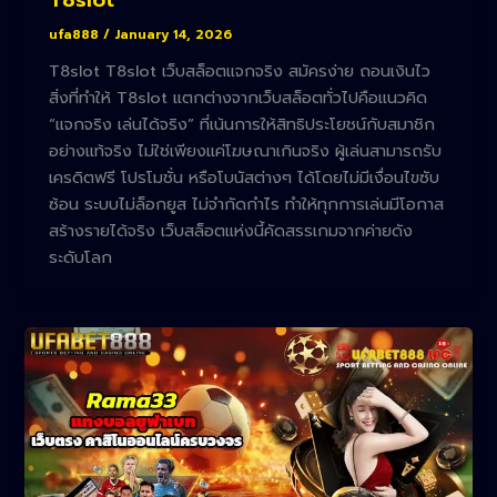
ufa888
/
January 14, 2026
T8slot T8slot เว็บสล็อตแจกจริง สมัครง่าย ถอนเงินไว
สิ่งที่ทำให้ T8slot แตกต่างจากเว็บสล็อตทั่วไปคือแนวคิด
“แจกจริง เล่นได้จริง” ที่เน้นการให้สิทธิประโยชน์กับสมาชิก
อย่างแท้จริง ไม่ใช่เพียงแค่โฆษณาเกินจริง ผู้เล่นสามารถรับ
เครดิตฟรี โปรโมชั่น หรือโบนัสต่างๆ ได้โดยไม่มีเงื่อนไขซับ
ซ้อน ระบบไม่ล็อกยูส ไม่จำกัดกำไร ทำให้ทุกการเล่นมีโอกาส
สร้างรายได้จริง เว็บสล็อตแห่งนี้คัดสรรเกมจากค่ายดัง
ระดับโลก